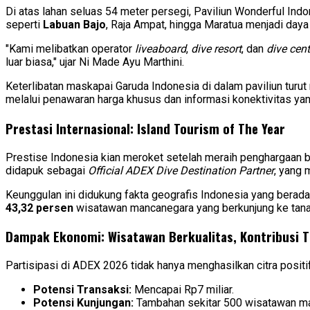
Di atas lahan seluas 54 meter persegi, Paviliun Wonderful In
seperti
Labuan Bajo
, Raja Ampat, hingga Maratua menjadi daya
"Kami melibatkan operator
liveaboard
,
dive resort
, dan
dive cent
luar biasa," ujar Ni Made Ayu Marthini.
Keterlibatan maskapai Garuda Indonesia di dalam paviliun tu
melalui penawaran harga khusus dan informasi konektivitas ya
Prestasi Internasional: Island Tourism of The Year
Prestise Indonesia kian meroket setelah meraih penghargaan 
didapuk sebagai
Official ADEX Dive Destination Partner
, yang 
Keunggulan ini didukung fakta geografis Indonesia yang berad
43,32 persen
wisatawan mancanegara yang berkunjung ke tanah 
Dampak Ekonomi: Wisatawan Berkualitas, Kontribusi T
Partisipasi di ADEX 2026 tidak hanya menghasilkan citra positif
Potensi Transaksi:
Mencapai Rp7 miliar.
Potensi Kunjungan:
Tambahan sekitar 500 wisatawan m