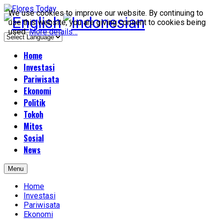
We use cookies to improve our website. By continuing to
use this website, you are giving consent to cookies being
used.
More details…
Home
Investasi
Pariwisata
Ekonomi
Politik
Tokoh
Mitos
Sosial
News
Menu
Home
Investasi
Pariwisata
Ekonomi