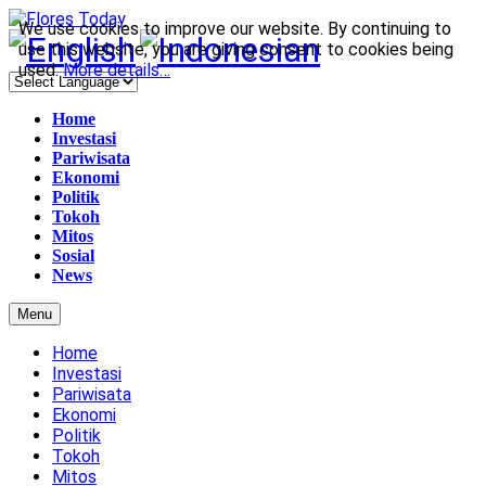
We use cookies to improve our website. By continuing to
use this website, you are giving consent to cookies being
used.
More details…
Home
Investasi
Pariwisata
Ekonomi
Politik
Tokoh
Mitos
Sosial
News
Menu
Home
Investasi
Pariwisata
Ekonomi
Politik
Tokoh
Mitos