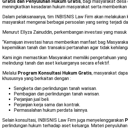
Gratis dan Penyuluhan Hukum Gratis
, bagi masyarakat desa
meningkatkan kesadaran hukum masyarakat serta memberikan a
Dalam pelaksanaanya, tim INBISNIS Law Firm akan melakukan 
masyarakat mengenai berbagai persoalan yang sering terjadi d
Menurut Ellyza Zainuddin, perkembangan investasi yang masuk k
“Kemajuan investasi harus memberikan manfaat bag Masyarak
kepemilikan tanah dan transaksi pertanahan agar tidak kehilanga
Kami ingin memastikan Masyarakat memiliki pengetahuan yan
melindungi tanah dan aset keluarganya secara efektif.
Melalui
Program Konsultasi Hukum Gratis
, masyarakat dap
khususnya yang berkaitan dengan :
Sengketa dan perlindungan tanah warisan.
Pembagian dan perlindungan tanah warisan.
Perjanjian jual beli.
Perjanjian kerja sama dan kontrak.
Permasalahan hukum perdata lainnya.
Selain konsultasi, INBISNIS Law Firm juga menyelenggarakan
P
perlindungan hukum terhadap aset keluarga. Materi penyuluhan 