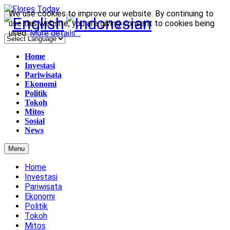
We use cookies to improve our website. By continuing to
use this website, you are giving consent to cookies being
used.
More details…
Home
Investasi
Pariwisata
Ekonomi
Politik
Tokoh
Mitos
Sosial
News
Menu
Home
Investasi
Pariwisata
Ekonomi
Politik
Tokoh
Mitos