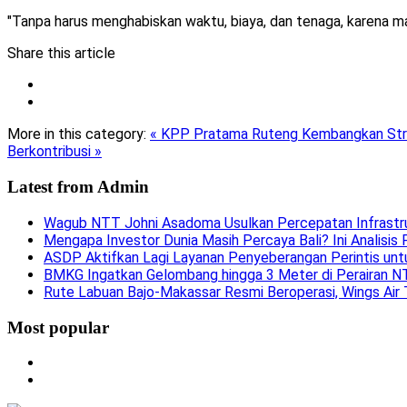
"Tanpa harus menghabiskan waktu, biaya, dan tenaga, karena ma
Share this article
More in this category:
« KPP Pratama Ruteng Kembangkan Stra
Berkontribusi »
Latest from
Admin
Wagub NTT Johni Asadoma Usulkan Percepatan Infrast
Mengapa Investor Dunia Masih Percaya Bali? Ini Analisis 
ASDP Aktifkan Lagi Layanan Penyeberangan Perintis unt
BMKG Ingatkan Gelombang hingga 3 Meter di Perairan 
Rute Labuan Bajo-Makassar Resmi Beroperasi, Wings Air
Most popular