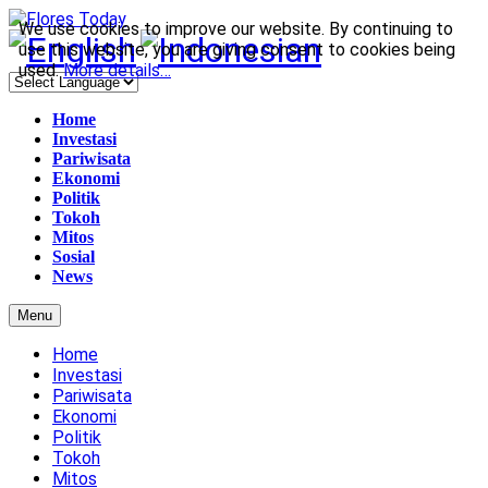
We use cookies to improve our website. By continuing to
use this website, you are giving consent to cookies being
used.
More details…
Home
Investasi
Pariwisata
Ekonomi
Politik
Tokoh
Mitos
Sosial
News
Menu
Home
Investasi
Pariwisata
Ekonomi
Politik
Tokoh
Mitos