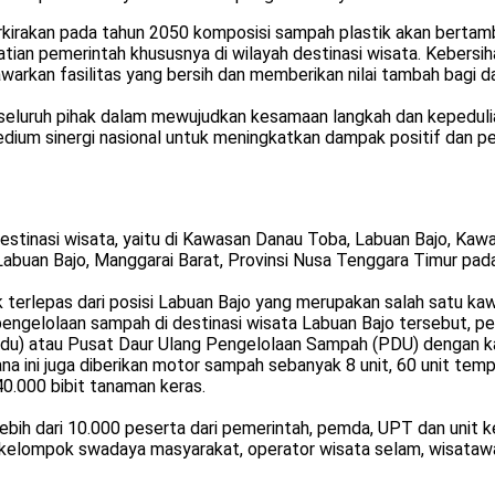
rkirakan pada tahun 2050 komposisi sampah plastik akan bertambah
atian pemerintah khususnya di wilayah destinasi wisata. Kebersih
kan fasilitas yang bersih dan memberikan nilai tambah bagi day
eluruh pihak dalam mewujudkan kesamaan langkah dan kepeduli
edium sinergi nasional untuk meningkatkan dampak positif dan p
estinasi wisata, yaitu di Kawasan Danau Toba, Labuan Bajo, Kaw
abuan Bajo, Manggarai Barat, Provinsi Nusa Tenggara Timur pad
erlepas dari posisi Labuan Bajo yang merupakan salah satu kawa
engelolaan sampah di destinasi wisata Labuan Bajo tersebut, p
 atau Pusat Daur Ulang Pengelolaan Sampah (PDU) dengan kapa
na ini juga diberikan motor sampah sebanyak 8 unit, 60 unit 
0.000 bibit tanaman keras.
ih dari 10.000 peserta dari pemerintah, pemda, UPT dan unit ke
a, kelompok swadaya masyarakat, operator wisata selam, wisatawa