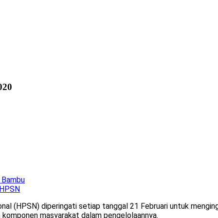
020
i Bambu
0 HPSN
onal (HPSN) diperingati setiap tanggal 21 Februari untuk mengi
uh komponen masyarakat dalam pengelolaannya.