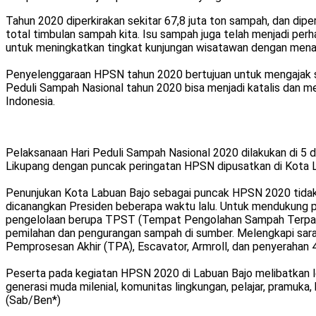
Tahun 2020 diperkirakan sekitar 67,8 juta ton sampah, dan dipe
total timbulan sampah kita. Isu sampah juga telah menjadi perh
untuk meningkatkan tingkat kunjungan wisatawan dengan menawar
Penyelenggaraan HPSN tahun 2020 bertujuan untuk mengajak s
Peduli Sampah Nasional tahun 2020 bisa menjadi katalis dan m
Indonesia.
Pelaksanaan Hari Peduli Sampah Nasional 2020 dilakukan di 5 d
Likupang dengan puncak peringatan HPSN dipusatkan di Kota L
Penunjukan Kota Labuan Bajo sebagai puncak HPSN 2020 tidak t
dicanangkan Presiden beberapa waktu lalu. Untuk mendukung p
pengelolaan berupa TPST (Tempat Pengolahan Sampah Terpadu)
pemilahan dan pengurangan sampah di sumber. Melengkapi sara
Pemprosesan Akhir (TPA), Escavator, Armroll, dan penyerahan 4
Peserta pada kegiatan HPSN 2020 di Labuan Bajo melibatkan leb
generasi muda milenial, komunitas lingkungan, pelajar, pramuk
(Sab/Ben*)